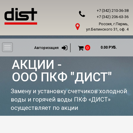
+7 (342) 210-36-38
+7 (342) 206-63-36
Россия, г.Пермь,
ул.Белинского 31, оф. 4
Toggle
Авторизация
0
0.00 РУБ.
navigation
AКЦИИ -
ООО ПКФ "ДИСТ"
Замену и установку счетчиков холодной
воды и горячей воды ПКФ «ДИСТ»
осуществляет по акции