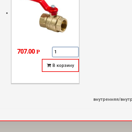
Количество Усиленный латунный шар
707.00
Р
В корзину
внутренняя/внут