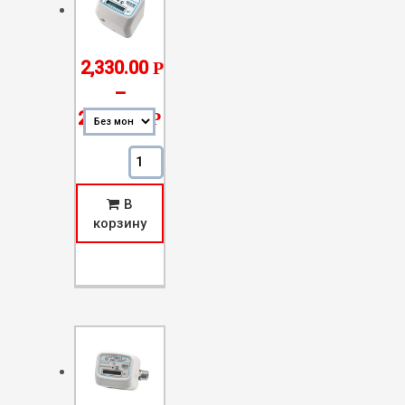
2,330.00
Р
–
2,530.00
Р
Количество Счетчик Газа СГБМ-1,6
В
корзину