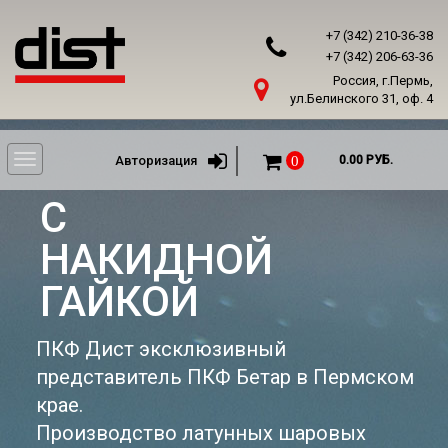
+7 (342) 210-36-38
+7 (342) 206-63-36
Россия, г.Пермь,
ул.Белинского 31, оф. 4
Toggle
Авторизация
0
0.00 РУБ.
navigation
C
НАКИДНОЙ
ГАЙКОЙ
ПКФ Дист эксклюзивный
представитель ПКФ Бетар в Пермском
крае.
Производство латунных шаровых