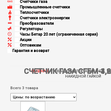
Счетчики газа
Промышленные счетчики
Теплосчетчики
Счетчики электроэнергии
Преобразователи
Регуляторы
Часы Бетар 20 лет (oграниченная серия)
Aкции
Оптовикам
Гарантия и возврат
СЧЕТЧИК ГАЗА СГБМ-1,6
СЧЕТЧИК ГАЗА СГБМ-3,2
СЧЕТЧИК ГАЗА СГБМ-4,0
ГЛАВНАЯ
» ТОВАР КОМПЛЕКТАЦИЯ » C
НАКИДНОЙ ГАЙКОЙ
Всего 3 товара