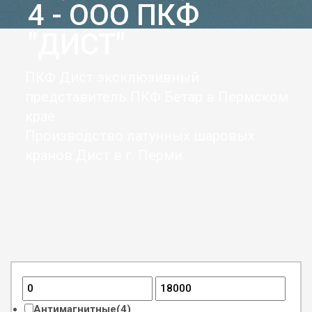
4 - ООО ПКФ
"ДИСТ"
ПКФ Дист эксклюзивный
представитель ПКФ Бетар в Пермском
крае.
Производство латунных шаровых
кранов Дист в г. Перми
Антимагнитные
(4)