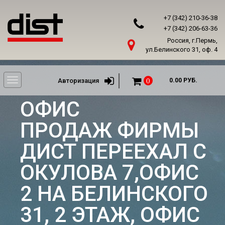
+7 (342) 210-36-38
+7 (342) 206-63-36
Россия, г.Пермь,
ул.Белинского 31, оф. 4
Toggle
Авторизация
0
0.00 РУБ.
navigation
ОФИС
ПРОДАЖ ФИРМЫ
ДИСТ ПЕРЕЕХАЛ С
ОКУЛОВА 7,ОФИС
2 НА БЕЛИНСКОГО
31, 2 ЭТАЖ, ОФИС