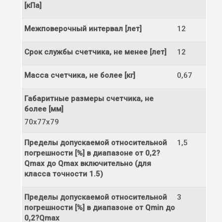
[кПа]
Межповерочный интервал [лет]
12
Срок службы счетчика, не менее [лет]
12
Масса счетчика, не более [кг]
0,67
Габаритные размеры счетчика, не
более [мм]
70х77х79
Пределы допускаемой относительной
1,5
погрешности [%] в диапазоне от 0,2?
Qmax до Qmax включительно (для
класса точности 1.5)
Пределы допускаемой относительной
3
погрешности [%] в диапазоне от Qmin до
0,2?Qmax