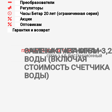
Преобразователи
Регуляторы
Часы Бетар 20 лет (oграниченная серия)
Aкции
Оптовикам
Гарантия и возврат
ЗАМЕНА СЧЕТЧИКА
СЧЕТЧИК ГАЗА СГБМ-3,2
ГЛАВНАЯ
»
СЧЕТЧИКИ ГАЗА
» СЧЕТЧИК ГАЗА
СГБМ-1,6Д ДИСТАНЦИОННЫЙ
ВОДЫ (ВКЛЮЧАЯ
СТОИМОСТЬ СЧЕТЧИКА
ВОДЫ)