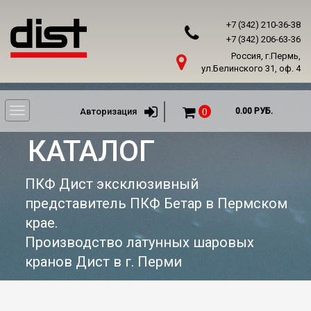
+7 (342) 210-36-38
+7 (342) 206-63-36
Россия, г.Пермь,
ул.Белинского 31, оф. 4
Toggle
Авторизация
0
0.00 РУБ.
navigation
КАТАЛОГ
ПКФ Дист эксклюзивный
представитель ПКФ Бетар в Пермском
крае.
Производство латунных шаровых
кранов Дист в г. Перми