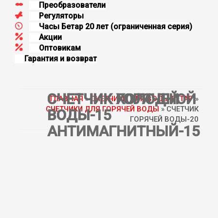
Преобразователи
Регуляторы
Часы Бетар 20 лет (oграниченная серия)
Aкции
Оптовикам
Гарантия и возврат
СЧЕТЧИК ГОРЯЧЕЙ
СЧЕТЧИК ХОЛОДНОЙ
ГЛАВНАЯ
»
СЧЕТЧИКИ ДЛЯ ВОДЫ БЕТАР
»
СЧЕТЧИКИ ДЛЯ ГОРЯЧЕЙ ВОДЫ
» СЧЕТЧИК
ВОДЫ-15
ВОДЫ
ГОРЯЧЕЙ ВОДЫ-20
АНТИМАГНИТНЫЙ-15