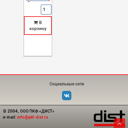
Количество Счетчик Холодной Воды
Антимагнитный-15
В
корзину
Социальные сети
© 2004,
ООО ПКФ «ДИСТ»
e-mail:
info@pkf-dist.ru