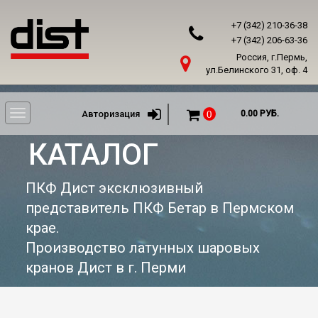
+7 (342) 210-36-38
+7 (342) 206-63-36
Россия, г.Пермь,
ул.Белинского 31, оф. 4
Toggle
Авторизация
0
0.00 РУБ.
navigation
КАТАЛОГ
ПКФ Дист эксклюзивный
представитель ПКФ Бетар в Пермском
крае.
Производство латунных шаровых
кранов Дист в г. Перми