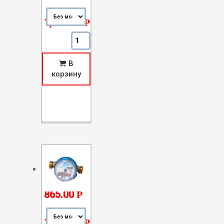
–
1,050.00
Р
Количество Счетчик Горячей
Воды-15
В
корзину
865.00
Р
–
1,050.00
Р