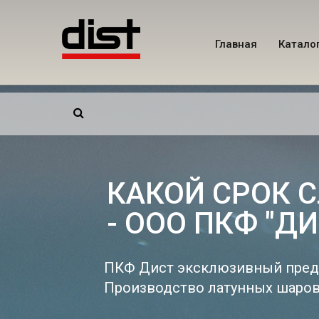
Главная
Катало
Поиск для:
КАКОЙ СРОК С
- ООО ПКФ "ДИ
ПКФ Дист эксклюзивный предс
Производство латунных шаровы